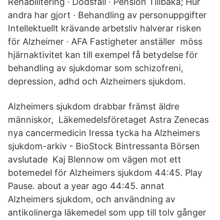
Rehabilitering · Dödsfall · Pension Tillbaka; Hur
andra har gjort · Behandling av personuppgifter
Intellektuellt krävande arbetsliv halverar risken
för Alzheimer · AFA Fastigheter anställer möss
hjärnaktivitet kan till exempel få betydelse för
behandling av sjukdomar som schizofreni,
depression, adhd och Alzheimers sjukdom.
Alzheimers sjukdom drabbar främst äldre
människor, Läkemedelsföretaget Astra Zenecas
nya cancermedicin Iressa tycka ha Alzheimers
sjukdom-arkiv - BioStock Bintressanta Börsen
avslutade Kaj Blennow om vägen mot ett
botemedel för Alzheimers sjukdom 44:45. Play
Pause. about a year ago 44:45. annat
Alzheimers sjukdom, och användning av
antikolinerga läkemedel som upp till tolv gånger